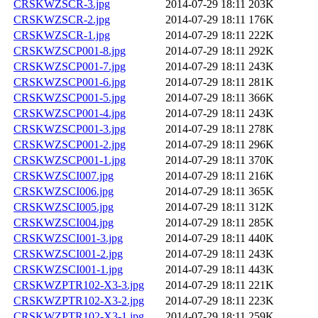
CRSKWZSCR-3.jpg
2014-07-29 18:11
203K
CRSKWZSCR-2.jpg
2014-07-29 18:11
176K
CRSKWZSCR-1.jpg
2014-07-29 18:11
222K
CRSKWZSCP001-8.jpg
2014-07-29 18:11
292K
CRSKWZSCP001-7.jpg
2014-07-29 18:11
243K
CRSKWZSCP001-6.jpg
2014-07-29 18:11
281K
CRSKWZSCP001-5.jpg
2014-07-29 18:11
366K
CRSKWZSCP001-4.jpg
2014-07-29 18:11
243K
CRSKWZSCP001-3.jpg
2014-07-29 18:11
278K
CRSKWZSCP001-2.jpg
2014-07-29 18:11
296K
CRSKWZSCP001-1.jpg
2014-07-29 18:11
370K
CRSKWZSCI007.jpg
2014-07-29 18:11
216K
CRSKWZSCI006.jpg
2014-07-29 18:11
365K
CRSKWZSCI005.jpg
2014-07-29 18:11
312K
CRSKWZSCI004.jpg
2014-07-29 18:11
285K
CRSKWZSCI001-3.jpg
2014-07-29 18:11
440K
CRSKWZSCI001-2.jpg
2014-07-29 18:11
243K
CRSKWZSCI001-1.jpg
2014-07-29 18:11
443K
CRSKWZPTR102-X3-3.jpg
2014-07-29 18:11
221K
CRSKWZPTR102-X3-2.jpg
2014-07-29 18:11
223K
CRSKWZPTR102-X3-1.jpg
2014-07-29 18:11
259K