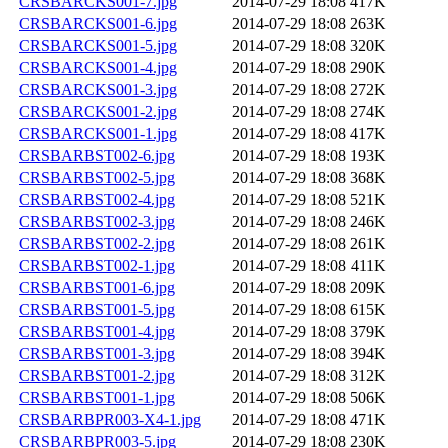
CRSBARCKS001-7.jpg
2014-07-29 18:08
417K
CRSBARCKS001-6.jpg
2014-07-29 18:08
263K
CRSBARCKS001-5.jpg
2014-07-29 18:08
320K
CRSBARCKS001-4.jpg
2014-07-29 18:08
290K
CRSBARCKS001-3.jpg
2014-07-29 18:08
272K
CRSBARCKS001-2.jpg
2014-07-29 18:08
274K
CRSBARCKS001-1.jpg
2014-07-29 18:08
417K
CRSBARBST002-6.jpg
2014-07-29 18:08
193K
CRSBARBST002-5.jpg
2014-07-29 18:08
368K
CRSBARBST002-4.jpg
2014-07-29 18:08
521K
CRSBARBST002-3.jpg
2014-07-29 18:08
246K
CRSBARBST002-2.jpg
2014-07-29 18:08
261K
CRSBARBST002-1.jpg
2014-07-29 18:08
411K
CRSBARBST001-6.jpg
2014-07-29 18:08
209K
CRSBARBST001-5.jpg
2014-07-29 18:08
615K
CRSBARBST001-4.jpg
2014-07-29 18:08
379K
CRSBARBST001-3.jpg
2014-07-29 18:08
394K
CRSBARBST001-2.jpg
2014-07-29 18:08
312K
CRSBARBST001-1.jpg
2014-07-29 18:08
506K
CRSBARBPR003-X4-1.jpg
2014-07-29 18:08
471K
CRSBARBPR003-5.jpg
2014-07-29 18:08
230K