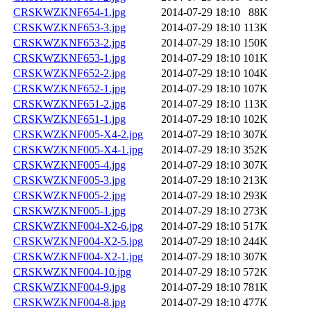
CRSKWZKNF654-1.jpg
2014-07-29 18:10
88K
CRSKWZKNF653-3.jpg
2014-07-29 18:10
113K
CRSKWZKNF653-2.jpg
2014-07-29 18:10
150K
CRSKWZKNF653-1.jpg
2014-07-29 18:10
101K
CRSKWZKNF652-2.jpg
2014-07-29 18:10
104K
CRSKWZKNF652-1.jpg
2014-07-29 18:10
107K
CRSKWZKNF651-2.jpg
2014-07-29 18:10
113K
CRSKWZKNF651-1.jpg
2014-07-29 18:10
102K
CRSKWZKNF005-X4-2.jpg
2014-07-29 18:10
307K
CRSKWZKNF005-X4-1.jpg
2014-07-29 18:10
352K
CRSKWZKNF005-4.jpg
2014-07-29 18:10
307K
CRSKWZKNF005-3.jpg
2014-07-29 18:10
213K
CRSKWZKNF005-2.jpg
2014-07-29 18:10
293K
CRSKWZKNF005-1.jpg
2014-07-29 18:10
273K
CRSKWZKNF004-X2-6.jpg
2014-07-29 18:10
517K
CRSKWZKNF004-X2-5.jpg
2014-07-29 18:10
244K
CRSKWZKNF004-X2-1.jpg
2014-07-29 18:10
307K
CRSKWZKNF004-10.jpg
2014-07-29 18:10
572K
CRSKWZKNF004-9.jpg
2014-07-29 18:10
781K
CRSKWZKNF004-8.jpg
2014-07-29 18:10
477K