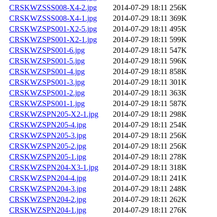
CRSKWZSSS008-X4-2.jpg
2014-07-29 18:11
256K
CRSKWZSSS008-X4-1.jpg
2014-07-29 18:11
369K
CRSKWZSPS001-X2-5.jpg
2014-07-29 18:11
495K
CRSKWZSPS001-X2-1.jpg
2014-07-29 18:11
599K
CRSKWZSPS001-6.jpg
2014-07-29 18:11
547K
CRSKWZSPS001-5.jpg
2014-07-29 18:11
596K
CRSKWZSPS001-4.jpg
2014-07-29 18:11
858K
CRSKWZSPS001-3.jpg
2014-07-29 18:11
301K
CRSKWZSPS001-2.jpg
2014-07-29 18:11
363K
CRSKWZSPS001-1.jpg
2014-07-29 18:11
587K
CRSKWZSPN205-X2-1.jpg
2014-07-29 18:11
298K
CRSKWZSPN205-4.jpg
2014-07-29 18:11
254K
CRSKWZSPN205-3.jpg
2014-07-29 18:11
256K
CRSKWZSPN205-2.jpg
2014-07-29 18:11
256K
CRSKWZSPN205-1.jpg
2014-07-29 18:11
278K
CRSKWZSPN204-X3-1.jpg
2014-07-29 18:11
318K
CRSKWZSPN204-4.jpg
2014-07-29 18:11
241K
CRSKWZSPN204-3.jpg
2014-07-29 18:11
248K
CRSKWZSPN204-2.jpg
2014-07-29 18:11
262K
CRSKWZSPN204-1.jpg
2014-07-29 18:11
276K