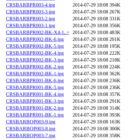
CRSBARBPR003-4.jpg
2014-07-29 18:08
394K
CRSBARBPR003-3.jpg
2014-07-29 18:08
267K
CRSBARBPR003-2.jpg
2014-07-29 18:08
331K
CRSBARBPR003-1.jpg
2014-07-29 18:08
356K
CRSBARBPR002-BK-X4-1..>
2014-07-29 18:08
483K
CRSBARBPR002-BK-6.jpg
2014-07-29 18:08
201K
CRSBARBPR002-BK-5.jpg
2014-07-29 18:08
195K
CRSBARBPR002-BK-4.jpg
2014-07-29 18:08
222K
CRSBARBPR002-BK-3.jpg
2014-07-29 18:08
218K
CRSBARBPR002-BK-2.jpg
2014-07-29 18:08
224K
CRSBARBPR002-BK-1.jpg
2014-07-29 18:08
362K
CRSBARBPR001-BK-6.jpg
2014-07-29 18:08
236K
CRSBARBPR001-BK-5.jpg
2014-07-29 18:08
236K
CRSBARBPR001-BK-4.jpg
2014-07-29 18:08
357K
CRSBARBPR001-BK-3.jpg
2014-07-29 18:08
291K
CRSBARBPR001-BK-2.jpg
2014-07-29 18:08
314K
CRSBARBPR001-BK-1.jpg
2014-07-29 18:08
393K
CRSBARBOP003-9.jpg
2014-07-29 18:08
163K
CRSBARBOP003-8.jpg
2014-07-29 18:08
300K
CRSBARBOP003-7.jpg
2014-07-29 18:08
358K