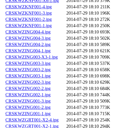
CRSKWZKNF001-X6-1.jpg
2014-07-29 18:10
379K
CRSKWZKNF001-4.jpg
2014-07-29 18:10
211K
CRSKWZKNF001-3.jpg
2014-07-29 18:10
196K
CRSKWZKNF001-2.jpg
2014-07-29 18:10
272K
CRSKWZKNF001-1.jpg
2014-07-29 18:10
250K
CRSKWZING004-4.jpg
2014-07-29 18:10
693K
CRSKWZING004-3.jpg
2014-07-29 18:10
502K
CRSKWZING004-2.jpg
2014-07-29 18:10
589K
CRSKWZING004-1.jpg
2014-07-29 18:10
621K
CRSKWZING003-X3-1.jpg
2014-07-29 18:10
709K
CRSKWZING003-3.jpg
2014-07-29 18:10
537K
CRSKWZING003-2.jpg
2014-07-29 18:10
658K
CRSKWZING003-1.jpg
2014-07-29 18:10
698K
CRSKWZING002-3.jpg
2014-07-29 18:10
629K
CRSKWZING002-2.jpg
2014-07-29 18:10
684K
CRSKWZING002-1.jpg
2014-07-29 18:10
744K
CRSKWZING001-3.jpg
2014-07-29 18:10
509K
CRSKWZING001-2.jpg
2014-07-29 18:10
773K
CRSKWZING001-1.jpg
2014-07-29 18:10
715K
CRSKWZGRT001-X2-4.jpg
2014-07-29 18:10
254K
CRSKWZGRT001-X2-1.jpg
2014-07-29 18:10
294K