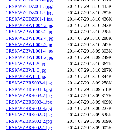
CRSKWZCDZ001-3.jpg
2014-07-29 18:10
433K
CRSKWZCDZ001-2.jpg
2014-07-29 18:10
285K
CRSKWZCDZ001-1.jpg
2014-07-29 18:10
436K
CRSKWZBWL004-2.jpg
2014-07-29 18:10
243K
CRSKWZBWL003-2.jpg
2014-07-29 18:10
238K
CRSKWZBWL002-4.jpg
2014-07-29 18:10
288K
CRSKWZBWL002-2.jpg
2014-07-29 18:10
242K
CRSKWZBWL001-4.jpg
2014-07-29 18:09
303K
CRSKWZBWL001-2.jpg
2014-07-29 18:09
249K
CRSKWZBWL-5.jpg
2014-07-29 18:10
367K
CRSKWZBWL-3.jpg
2014-07-29 18:10
287K
CRSKWZBWL-1.jpg
2014-07-29 18:10
344K
CRSKWZBRS003-4.jpg
2014-07-29 18:09
258K
CRSKWZBRS003-3.jpg
2014-07-29 18:09
518K
CRSKWZBRS003-2.jpg
2014-07-29 18:09
317K
CRSKWZBRS003-1.jpg
2014-07-29 18:09
469K
CRSKWZBRS002-4.jpg
2014-07-29 18:09
227K
CRSKWZBRS002-3.jpg
2014-07-29 18:09
538K
CRSKWZBRS002-2.jpg
2014-07-29 18:09
309K
CRSKWZBRS002-1.jpg
2014-07-29 18:09
605K