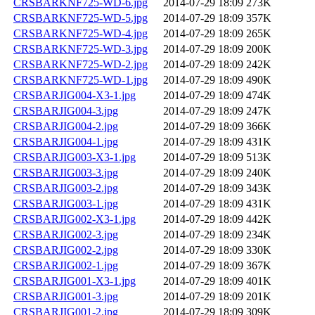
CRSBARKNF725-WD-6.jpg
2014-07-29 18:09
273K
CRSBARKNF725-WD-5.jpg
2014-07-29 18:09
357K
CRSBARKNF725-WD-4.jpg
2014-07-29 18:09
265K
CRSBARKNF725-WD-3.jpg
2014-07-29 18:09
200K
CRSBARKNF725-WD-2.jpg
2014-07-29 18:09
242K
CRSBARKNF725-WD-1.jpg
2014-07-29 18:09
490K
CRSBARJIG004-X3-1.jpg
2014-07-29 18:09
474K
CRSBARJIG004-3.jpg
2014-07-29 18:09
247K
CRSBARJIG004-2.jpg
2014-07-29 18:09
366K
CRSBARJIG004-1.jpg
2014-07-29 18:09
431K
CRSBARJIG003-X3-1.jpg
2014-07-29 18:09
513K
CRSBARJIG003-3.jpg
2014-07-29 18:09
240K
CRSBARJIG003-2.jpg
2014-07-29 18:09
343K
CRSBARJIG003-1.jpg
2014-07-29 18:09
431K
CRSBARJIG002-X3-1.jpg
2014-07-29 18:09
442K
CRSBARJIG002-3.jpg
2014-07-29 18:09
234K
CRSBARJIG002-2.jpg
2014-07-29 18:09
330K
CRSBARJIG002-1.jpg
2014-07-29 18:09
367K
CRSBARJIG001-X3-1.jpg
2014-07-29 18:09
401K
CRSBARJIG001-3.jpg
2014-07-29 18:09
201K
CRSBARJIG001-2.jpg
2014-07-29 18:09
309K