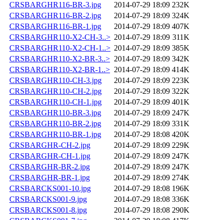
CRSBARGHR116-BR-3.jpg
2014-07-29 18:09
232K
CRSBARGHR116-BR-2.jpg
2014-07-29 18:09
324K
CRSBARGHR116-BR-1.jpg
2014-07-29 18:09
407K
CRSBARGHR110-X2-CH-3..>
2014-07-29 18:09
311K
CRSBARGHR110-X2-CH-1..>
2014-07-29 18:09
385K
CRSBARGHR110-X2-BR-3..>
2014-07-29 18:09
342K
CRSBARGHR110-X2-BR-1..>
2014-07-29 18:09
414K
CRSBARGHR110-CH-3.jpg
2014-07-29 18:09
223K
CRSBARGHR110-CH-2.jpg
2014-07-29 18:09
322K
CRSBARGHR110-CH-1.jpg
2014-07-29 18:09
401K
CRSBARGHR110-BR-3.jpg
2014-07-29 18:09
247K
CRSBARGHR110-BR-2.jpg
2014-07-29 18:09
331K
CRSBARGHR110-BR-1.jpg
2014-07-29 18:08
420K
CRSBARGHR-CH-2.jpg
2014-07-29 18:09
229K
CRSBARGHR-CH-1.jpg
2014-07-29 18:09
247K
CRSBARGHR-BR-2.jpg
2014-07-29 18:09
247K
CRSBARGHR-BR-1.jpg
2014-07-29 18:09
274K
CRSBARCKS001-10.jpg
2014-07-29 18:08
196K
CRSBARCKS001-9.jpg
2014-07-29 18:08
336K
CRSBARCKS001-8.jpg
2014-07-29 18:08
290K