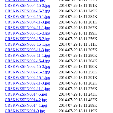
CRSKWZSPN004-15-3.jpg
2014-07-29 18:11
191K
CRSKWZSPN004-15-2.jpg
2014-07-29 18:11
249K
CRSKWZSPN004-15-1.jpg
2014-07-29 18:11
284K
CRSKWZSPN004-11-3.jpg
2014-07-29 18:11
201K
CRSKWZSPN004-11-1.jpg
2014-07-29 18:11
267K
CRSKWZSPN003-15-3.jpg
2014-07-29 18:11
199K
CRSKWZSPN003-15-2.jpg
2014-07-29 18:11
256K
CRSKWZSPN003-15-1.jpg
2014-07-29 18:11
311K
CRSKWZSPN003-11-3.jpg
2014-07-29 18:11
205K
CRSKWZSPN003-11-1.jpg
2014-07-29 18:11
280K
CRSKWZSPN002-15-4.jpg
2014-07-29 18:11
204K
CRSKWZSPN002-15-3.jpg
2014-07-29 18:11
190K
CRSKWZSPN002-15-2.jpg
2014-07-29 18:11
258K
CRSKWZSPN002-15-1.jpg
2014-07-29 18:11
291K
CRSKWZSPN002-11-3.jpg
2014-07-29 18:11
202K
CRSKWZSPN002-11-1.jpg
2014-07-29 18:11
276K
CRSKWZSPN0014-5.jpg
2014-07-29 18:11
243K
CRSKWZSPN0014-2.jpg
2014-07-29 18:11
482K
CRSKWZSPN0014-1.jpg
2014-07-29 18:11
289K
CRSKWZSPN001-9.jpg
2014-07-29 18:11
119K