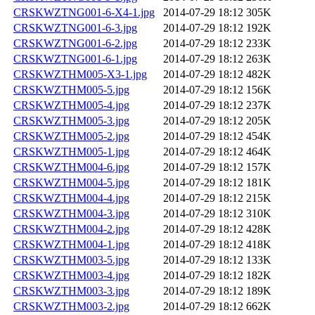
CRSKWZTNG001-6-X4-1.jpg
2014-07-29 18:12
305K
CRSKWZTNG001-6-3.jpg
2014-07-29 18:12
192K
CRSKWZTNG001-6-2.jpg
2014-07-29 18:12
233K
CRSKWZTNG001-6-1.jpg
2014-07-29 18:12
263K
CRSKWZTHM005-X3-1.jpg
2014-07-29 18:12
482K
CRSKWZTHM005-5.jpg
2014-07-29 18:12
156K
CRSKWZTHM005-4.jpg
2014-07-29 18:12
237K
CRSKWZTHM005-3.jpg
2014-07-29 18:12
205K
CRSKWZTHM005-2.jpg
2014-07-29 18:12
454K
CRSKWZTHM005-1.jpg
2014-07-29 18:12
464K
CRSKWZTHM004-6.jpg
2014-07-29 18:12
157K
CRSKWZTHM004-5.jpg
2014-07-29 18:12
181K
CRSKWZTHM004-4.jpg
2014-07-29 18:12
215K
CRSKWZTHM004-3.jpg
2014-07-29 18:12
310K
CRSKWZTHM004-2.jpg
2014-07-29 18:12
428K
CRSKWZTHM004-1.jpg
2014-07-29 18:12
418K
CRSKWZTHM003-5.jpg
2014-07-29 18:12
133K
CRSKWZTHM003-4.jpg
2014-07-29 18:12
182K
CRSKWZTHM003-3.jpg
2014-07-29 18:12
189K
CRSKWZTHM003-2.jpg
2014-07-29 18:12
662K