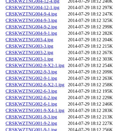
CRSKWZTNG004-12-4.jpg
2014-07-29 18:12
240K
CRSKWZTNG004-12-1.jpg
2014-07-29 18:12
297K
CRSKWZTNG004-9-4.jpg
2014-07-29 18:12
247K
CRSKWZTNG004-9-3.jpg
2014-07-29 18:12
325K
CRSKWZTNG004-9-2.jpg
2014-07-29 18:12
299K
CRSKWZTNG004-9-1.jpg
2014-07-29 18:12
282K
CRSKWZTNG003-4.jpg
2014-07-29 18:12
204K
CRSKWZTNG003-3.jpg
2014-07-29 18:12
215K
CRSKWZTNG003-2.jpg
2014-07-29 18:12
267K
CRSKWZTNG003-1.jpg
2014-07-29 18:12
303K
CRSKWZTNG002-9-X2-1.jpg
2014-07-29 18:12
254K
CRSKWZTNG002-9-3.jpg
2014-07-29 18:12
209K
CRSKWZTNG002-9-1.jpg
2014-07-29 18:12
263K
CRSKWZTNG002-6-X2-1.jpg
2014-07-29 18:12
258K
CRSKWZTNG002-6-3.jpg
2014-07-29 18:12
195K
CRSKWZTNG002-6-2.jpg
2014-07-29 18:12
229K
CRSKWZTNG002-6-1.jpg
2014-07-29 18:12
246K
CRSKWZTNG001-9-X4-1.jpg
2014-07-29 18:12
283K
CRSKWZTNG001-9-3.jpg
2014-07-29 18:12
213K
CRSKWZTNG001-9-2.jpg
2014-07-29 18:12
227K
CRSKWZTNG001-9-1.jpg
2014-07-29 18:12
256K