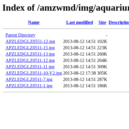
Index of /amzwmd/img/aqua
Name
Last modified
Size
Descriptio
Parent Directory
-
APZLEDGLZ0551-12.jpg
2013-08-12 14:51
102K
APZLEDGLZ0511-15.jpg
2013-08-12 14:51
223K
APZLEDGLZ0511-13.jpg
2013-08-12 14:51
260K
APZLEDGLZ0511-12.jpg
2013-08-12 14:51
204K
APZLEDGLZ0511-11.jpg
2013-08-12 14:51
309K
APZLEDGLZ0511-10-V2.jpg
2013-08-12 17:38
305K
APZLEDGLZ0511-7.jpg
2013-08-12 14:51
287K
APZLEDGLZ0511-1.jpg
2013-08-12 14:51
186K